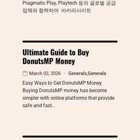
Pragmatic Play, Playtech 등의 글로벌 공급
업체와 협력하여 바카라사이트
Ultimate Guide to Buy
DonutsMP Money
March 02, 2026
Generals
,
Generals
Easy Ways to Get DonutsMP Money
Buying DonutsMP money has become
simpler with online platforms that provide
safe and fast…