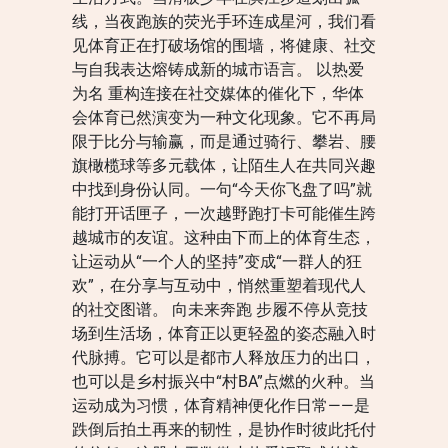
线，当夜跑族的荧光手环连成星河，我们看
见体育正在打破场馆的围墙，将健康、社交
与自我表达熔铸成新的城市语言。 以热爱
为名 重构连接在社交媒体的催化下，华体
会体育已然演变为一种文化现象。它不再局
限于比分与输赢，而是通过骑行、攀岩、腰
旗橄榄球等多元载体，让陌生人在共同兴趣
中找到身份认同。一句“今天你飞盘了吗”就
能打开话匣子，一次越野跑打卡可能催生跨
越城市的友谊。这种由下而上的体育生态，
让运动从“一个人的坚持”变成“一群人的狂
欢”，在分享与互动中，悄然重塑着现代人
的社交图谱。 向未来奔跑 步履不停从竞技
场到生活场，体育正以更轻盈的姿态融入时
代脉搏。它可以是都市人释放压力的出口，
也可以是乡村振兴中“村BA”点燃的火种。当
运动成为习惯，体育精神便化作日常——是
跌倒后拍土再来的韧性，是协作时彼此托付