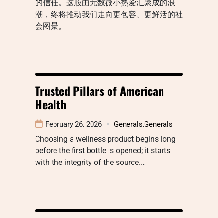
的信任。这股由无数微小热爱汇聚成的浪
潮，终将推动我们走向更包容、更鲜活的社
会图景。
Trusted Pillars of American
Health
February 26, 2026
Generals
,
Generals
Choosing a wellness product begins long
before the first bottle is opened; it starts
with the integrity of the source.…