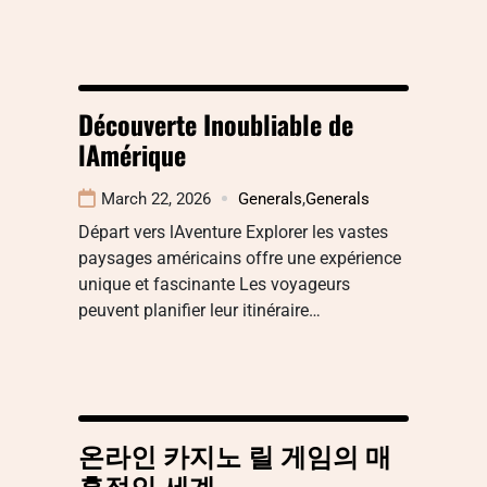
Découverte Inoubliable de
lAmérique
March 22, 2026
Generals
,
Generals
Départ vers lAventure Explorer les vastes
paysages américains offre une expérience
unique et fascinante Les voyageurs
peuvent planifier leur itinéraire…
온라인 카지노 릴 게임의 매
혹적인 세계